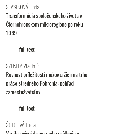
STASÍKOVÁ Linda
Transformácia spoločenského života v
Čiernohronskom mikroregióne po roku
1989
full text
SZÉKELY Vladimír
Rovnosť príležitostí mužov a žien na trhu
práce stredného Pohronia: pohľad
zamestnávateľov
full text
ŠOLCOVÁ Lucia
Vznik a vývoj disperzného osídlenia v