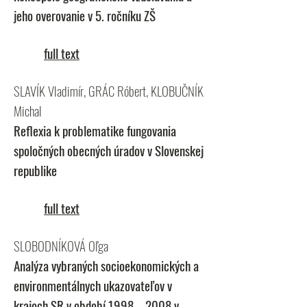
jeho overovanie v 5. ročníku ZŠ
full text
SLAVÍK Vladimír, GRÁC Róbert, KLOBUČNÍK
Michal
Reflexia k problematike fungovania
spoločných obecných úradov v Slovenskej
republike
full text
SLOBODNÍKOVÁ Oľga
Analýza vybraných socioekonomických a
environmentálnych ukazovateľov v
krajoch SR v období 1998 – 2008 v