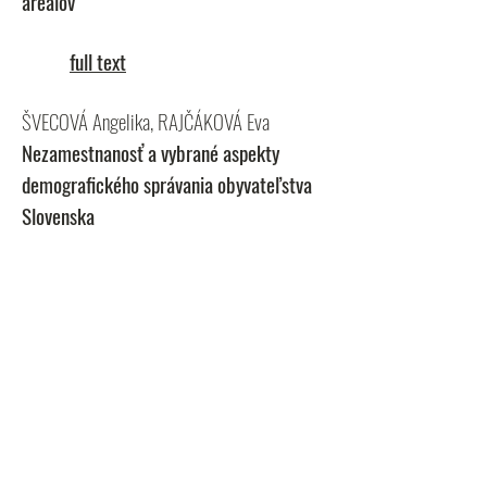
areálov
full text
ŠVECOVÁ Angelika, RAJČÁKOVÁ Eva
Nezamestnanosť a vybrané aspekty
demografického správania obyvateľstva
Slovenska
full text
ŠVEDA Martin
Bytová výstavba v zázemí Bratislavy v
kontexte suburbanizačných procesov
full text