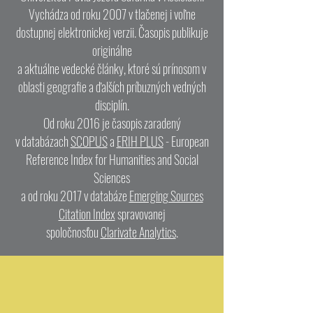
Vychádza od roku 2007 v tlačenej i voľne
dostupnej elektronickej verzii. Časopis publikuje
originálne
a aktuálne vedecké články, ktoré sú prínosom v
oblasti geografie a ďalších príbuzných vedných
disciplín.
Od roku 2016 je časopis zaradený
v databázach
SCOPUS
a
ERIH PLUS
- European
Reference Index for Humanities and Social
Sciences
a od roku 2017 v databáze
Emerging Sources
Citation Index
spravovanej
spoločnosťou
Clarivate Analytics
.