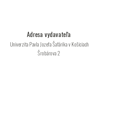
Adresa vydavateľa
Univerzita Pavla Jozefa Šafárika v Košiciach
Šrobárova 2
041 80 Košice
www.upjs.sk
Adresa redakcie
Geographia Cassoviensis