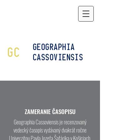
GEOGRAPHIA
GC
CASSOVIENSIS
ZAMERANIE ČASOPISU
Geographia Cassoviensis je recenzovaný
vedecký časopis vydávaný dvakrát ročne
Univerzitou Pavla Jozefa Šafárika v Košiciach.