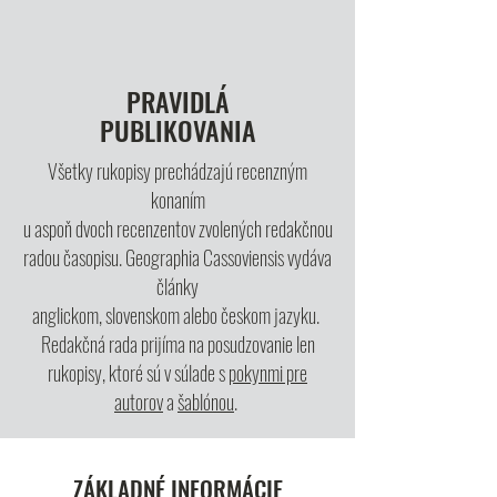
PRAVIDLÁ
PUBLIKOVANIA
Všetky rukopisy prechádzajú recenzným
konaním
u aspoň dvoch recenzentov zvolených redakčnou
radou časopisu. Geographia Cassoviensis vydáva
články
anglickom, slovenskom alebo českom jazyku.
Redakčná rada prijíma na posudzovanie len
rukopisy, ktoré sú v súlade s
pokynmi pre
autorov
a
šablónou
.
ZÁKLADNÉ INFORMÁCIE