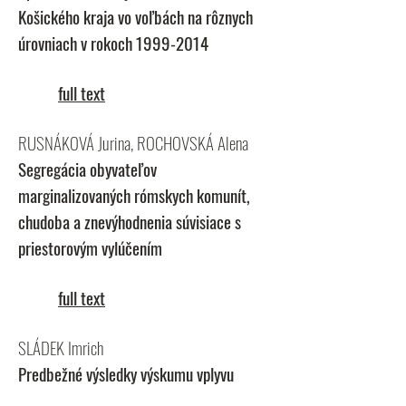
Košického kraja vo voľbách na rôznych
úrovniach v rokoch
1999-2014
full text
RUSNÁKOVÁ Jurina, ROCHOVSKÁ Alena
Segregácia obyvateľov
marginalizovaných rómskych komunít,
chudoba a znevýhodnenia súvisiace s
priestorovým vylúčením
full text
SLÁDEK Imrich
Predbežné výsledky výskumu vplyvu
obsahu dolomitovej zložky vo vápencoch