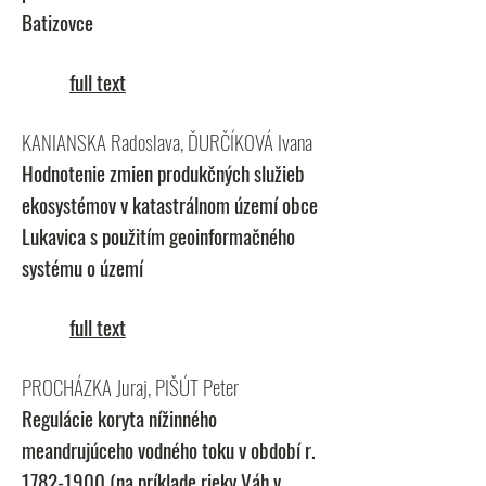
Batizovce
full text
KANIANSKA Radoslava, ĎURČÍKOVÁ Ivana
Hodnotenie zmien produkčných služieb
ekosystémov v katastrálnom území obce
Lukavica s použitím geoinformačného
systému o území
full text
PROCHÁZKA Juraj, PIŠÚT Peter
Regulácie koryta nížinného
meandrujúceho vodného toku v období r.
1782-1900
(na príklade rieky Váh v